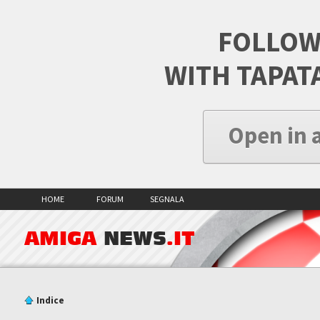
FOLLOW
WITH TAPAT
Open in 
HOME
FORUM
SEGNALA
AMIGA
NEWS
.IT
Indice