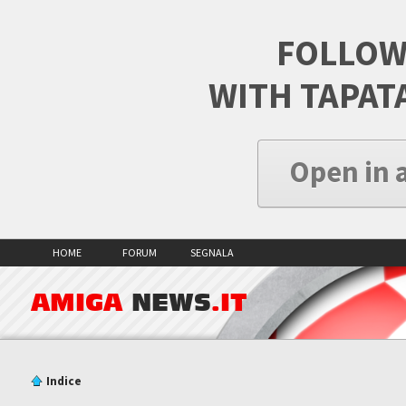
FOLLOW
WITH TAPAT
Open in 
HOME
FORUM
SEGNALA
AMIGA
NEWS
.IT
Indice