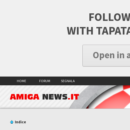
FOLLOW
WITH TAPAT
Open in 
HOME
FORUM
SEGNALA
AMIGA
NEWS
.IT
Indice