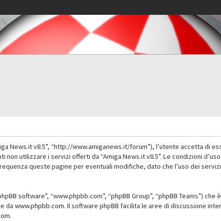
iga News.it v8.5”, “http://www.amiganews.it/forum”), l’utente accetta di es
nti non utilizzare i servizi offerti da “Amiga News.it v8.5”. Le condizioni
 frequenza queste pagine per eventuali modifiche, dato che l’uso dei servizi
”, “phpBB software”, “www.phpbb.com”, “phpBB Group”, “phpBB Teams”) che è 
ile da
www.phpbb.com
. Il software phpBB facilita le aree di discussione in
com
.