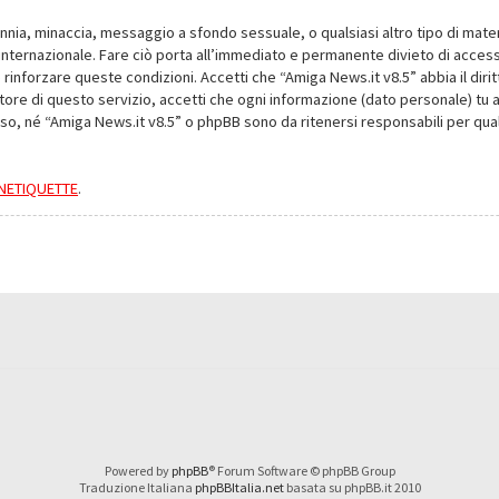
alunnia, minaccia, messaggio a sfondo sessuale, o qualsiasi altro tipo di mat
nternazionale. Fare ciò porta all’immediato e permanente divieto di accesso,
e rinforzare queste condizioni. Accetti che “Amiga News.it v8.5” abbia il dir
ore di questo servizio, accetti che ogni informazione (dato personale) tu 
nso, né “Amiga News.it v8.5” o phpBB sono da ritenersi responsabili per q
a NETIQUETTE
.
Powered by
phpBB
® Forum Software © phpBB Group
Traduzione Italiana
phpBBItalia.net
basata su phpBB.it 2010