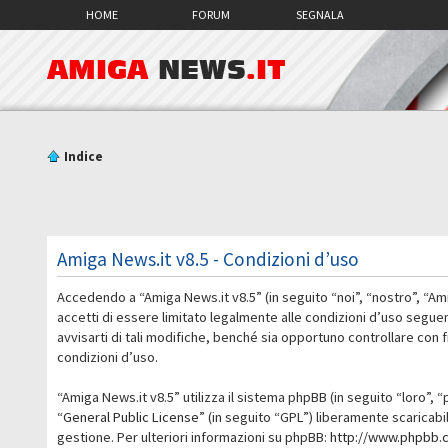
HOME
FORUM
SEGNALA
AMIGA
NEWS
.IT
Indice
Amiga News.it v8.5 - Condizioni d’uso
Accedendo a “Amiga News.it v8.5” (in seguito “noi”, “nostro”, “Am
accetti di essere limitato legalmente alle condizioni d’uso segue
avvisarti di tali modifiche, benché sia opportuno controllare con
condizioni d’uso.
“Amiga News.it v8.5” utilizza il sistema phpBB (in seguito “loro
“
General Public License
” (in seguito “GPL”) liberamente scaricab
gestione. Per ulteriori informazioni su phpBB:
http://www.phpbb.