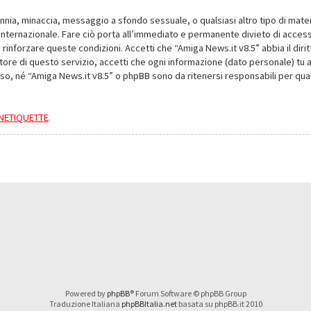
alunnia, minaccia, messaggio a sfondo sessuale, o qualsiasi altro tipo di mat
nternazionale. Fare ciò porta all’immediato e permanente divieto di accesso,
e rinforzare queste condizioni. Accetti che “Amiga News.it v8.5” abbia il dir
ore di questo servizio, accetti che ogni informazione (dato personale) tu 
nso, né “Amiga News.it v8.5” o phpBB sono da ritenersi responsabili per q
a NETIQUETTE
.
Powered by
phpBB
® Forum Software © phpBB Group
Traduzione Italiana
phpBBItalia.net
basata su phpBB.it 2010