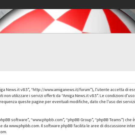
iga News.it v8.5”, “http://www.amiganews.it/forum”), l’utente accetta di es
nti non utilizzare i servizi offerti da “Amiga News.it v8.5”. Le condizioni
 frequenza queste pagine per eventuali modifiche, dato che l’uso dei servizi
”, “phpBB software”, “www.phpbb.com”, “phpBB Group”, “phpBB Teams”) che è 
ile da
www.phpbb.com
. Il software phpBB facilita le aree di discussione in
com
.