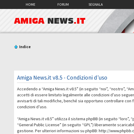
HOME
FORUM
SEGNALA
AMIGA
NEWS
.IT
Indice
Amiga News.it v8.5 - Condizioni d’uso
Accedendo a “Amiga News.it v8.5” (in seguito “noi”, “nostro”, “Am
accetti di essere limitato legalmente alle condizioni d’uso segue
avvisarti di tali modifiche, benché sia opportuno controllare con
condizioni d’uso.
“Amiga News.it v8.5” utilizza il sistema phpBB (in seguito “loro
“
General Public License
” (in seguito “GPL”) liberamente scaricab
gestione. Per ulteriori informazioni su phpBB:
http://www.phpbb.