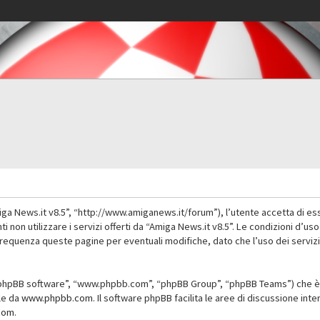
iga News.it v8.5”, “http://www.amiganews.it/forum”), l’utente accetta di es
nti non utilizzare i servizi offerti da “Amiga News.it v8.5”. Le condizioni
 frequenza queste pagine per eventuali modifiche, dato che l’uso dei servizi
”, “phpBB software”, “www.phpbb.com”, “phpBB Group”, “phpBB Teams”) che è 
ile da
www.phpbb.com
. Il software phpBB facilita le aree di discussione in
com
.