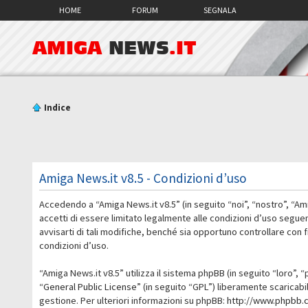
HOME
FORUM
SEGNALA
AMIGA
NEWS
.IT
Indice
Amiga News.it v8.5 - Condizioni d’uso
Accedendo a “Amiga News.it v8.5” (in seguito “noi”, “nostro”, “Am
accetti di essere limitato legalmente alle condizioni d’uso segue
avvisarti di tali modifiche, benché sia opportuno controllare con
condizioni d’uso.
“Amiga News.it v8.5” utilizza il sistema phpBB (in seguito “loro
“
General Public License
” (in seguito “GPL”) liberamente scaricab
gestione. Per ulteriori informazioni su phpBB:
http://www.phpbb.