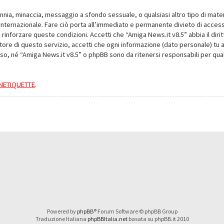
alunnia, minaccia, messaggio a sfondo sessuale, o qualsiasi altro tipo di mat
nternazionale. Fare ciò porta all’immediato e permanente divieto di accesso,
e rinforzare queste condizioni. Accetti che “Amiga News.it v8.5” abbia il dir
ore di questo servizio, accetti che ogni informazione (dato personale) tu 
nso, né “Amiga News.it v8.5” o phpBB sono da ritenersi responsabili per q
a NETIQUETTE
.
Powered by
phpBB
® Forum Software © phpBB Group
Traduzione Italiana
phpBBItalia.net
basata su phpBB.it 2010