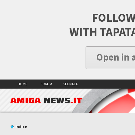
FOLLOW
WITH TAPAT
Open in 
HOME
FORUM
SEGNALA
AMIGA
NEWS
.IT
Indice