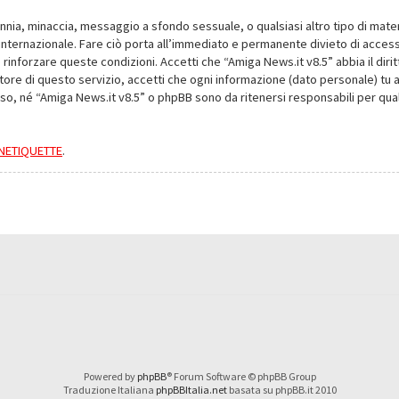
alunnia, minaccia, messaggio a sfondo sessuale, o qualsiasi altro tipo di mat
nternazionale. Fare ciò porta all’immediato e permanente divieto di accesso,
e rinforzare queste condizioni. Accetti che “Amiga News.it v8.5” abbia il dir
ore di questo servizio, accetti che ogni informazione (dato personale) tu 
nso, né “Amiga News.it v8.5” o phpBB sono da ritenersi responsabili per q
a NETIQUETTE
.
Powered by
phpBB
® Forum Software © phpBB Group
Traduzione Italiana
phpBBItalia.net
basata su phpBB.it 2010