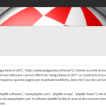
iga News.it v8.5”, “http://www.amiganews.it/forum”), l’utente accetta di es
nti non utilizzare i servizi offerti da “Amiga News.it v8.5”. Le condizioni
 frequenza queste pagine per eventuali modifiche, dato che l’uso dei servizi
”, “phpBB software”, “www.phpbb.com”, “phpBB Group”, “phpBB Teams”) che è 
ile da
www.phpbb.com
. Il software phpBB facilita le aree di discussione in
com
.