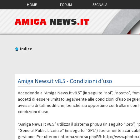
HOME
FORUM
SEGNALA
AMIGA
NEWS
.IT
Indice
Amiga News.it v8.5 - Condizioni d’uso
Accedendo a “Amiga News.it v8.5” (in seguito “noi”, “nostro”, “Am
accetti di essere limitato legalmente alle condizioni d’uso segue
avvisarti di tali modifiche, benché sia opportuno controllare con
condizioni d’uso.
“Amiga News.it v8.5” utilizza il sistema phpBB (in seguito “loro
“
General Public License
” (in seguito “GPL”) liberamente scaricab
gestione. Per ulteriori informazioni su phpBB:
http://www.phpbb.