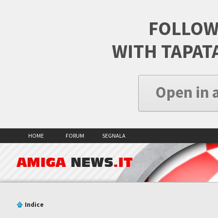
FOLLOW
WITH TAPAT
Open in 
HOME
FORUM
SEGNALA
AMIGA
NEWS
.IT
Indice