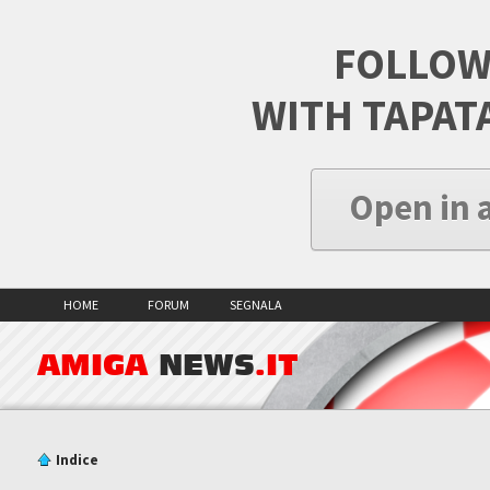
FOLLOW
WITH TAPAT
Open in 
HOME
FORUM
SEGNALA
AMIGA
NEWS
.IT
Indice