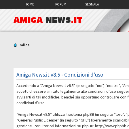
HOME
FORUM
SEGNALA
AMIGA
NEWS
.IT
Indice
Amiga News.it v8.5 - Condizioni d’uso
Accedendo a “Amiga News.it v8.5” (in seguito “noi”, “nostro”, “Am
accetti di essere limitato legalmente alle condizioni d’uso segue
avvisarti di tali modifiche, benché sia opportuno controllare con
condizioni d’uso.
“Amiga News.it v8.5” utilizza il sistema phpBB (in seguito “loro
“
General Public License
” (in seguito “GPL”) liberamente scaricab
gestione. Per ulteriori informazioni su phpBB:
http://www.phpbb.