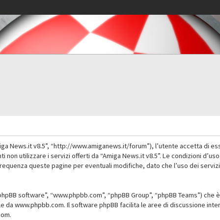
iga News.it v8.5”, “http://www.amiganews.it/forum”), l’utente accetta di es
nti non utilizzare i servizi offerti da “Amiga News.it v8.5”. Le condizioni
 frequenza queste pagine per eventuali modifiche, dato che l’uso dei servizi
”, “phpBB software”, “www.phpbb.com”, “phpBB Group”, “phpBB Teams”) che è 
ile da
www.phpbb.com
. Il software phpBB facilita le aree di discussione in
com
.