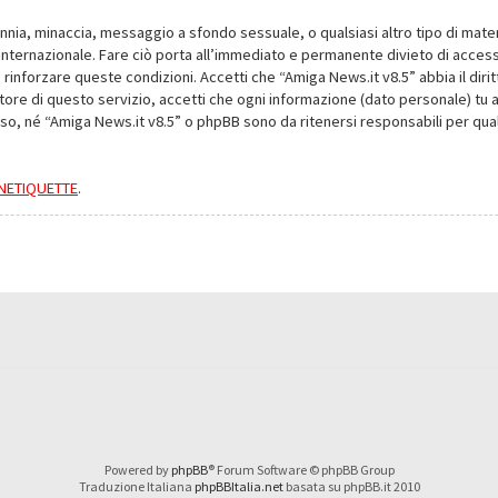
alunnia, minaccia, messaggio a sfondo sessuale, o qualsiasi altro tipo di mat
nternazionale. Fare ciò porta all’immediato e permanente divieto di accesso,
e rinforzare queste condizioni. Accetti che “Amiga News.it v8.5” abbia il dir
ore di questo servizio, accetti che ogni informazione (dato personale) tu 
nso, né “Amiga News.it v8.5” o phpBB sono da ritenersi responsabili per q
a NETIQUETTE
.
Powered by
phpBB
® Forum Software © phpBB Group
Traduzione Italiana
phpBBItalia.net
basata su phpBB.it 2010