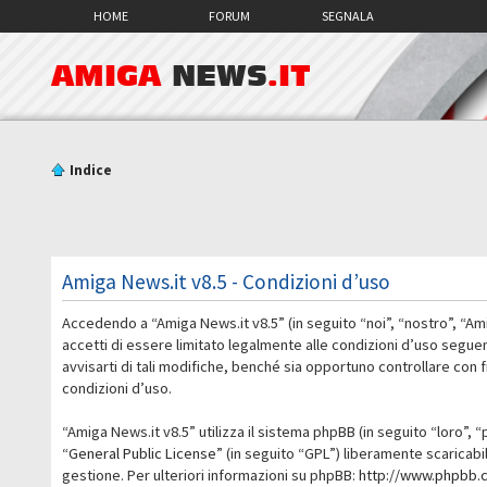
HOME
FORUM
SEGNALA
AMIGA
NEWS
.IT
Indice
Amiga News.it v8.5 - Condizioni d’uso
Accedendo a “Amiga News.it v8.5” (in seguito “noi”, “nostro”, “Am
accetti di essere limitato legalmente alle condizioni d’uso segue
avvisarti di tali modifiche, benché sia opportuno controllare con
condizioni d’uso.
“Amiga News.it v8.5” utilizza il sistema phpBB (in seguito “loro
“
General Public License
” (in seguito “GPL”) liberamente scaricab
gestione. Per ulteriori informazioni su phpBB:
http://www.phpbb.