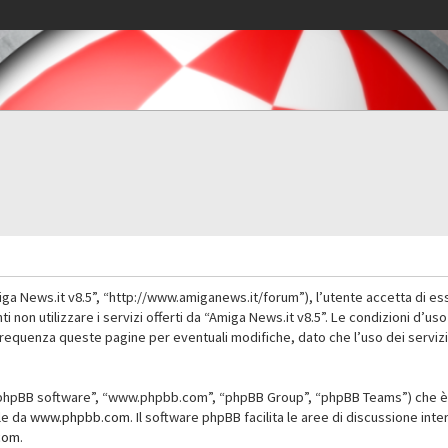
iga News.it v8.5”, “http://www.amiganews.it/forum”), l’utente accetta di es
nti non utilizzare i servizi offerti da “Amiga News.it v8.5”. Le condizioni
 frequenza queste pagine per eventuali modifiche, dato che l’uso dei servizi
”, “phpBB software”, “www.phpbb.com”, “phpBB Group”, “phpBB Teams”) che è 
ile da
www.phpbb.com
. Il software phpBB facilita le aree di discussione in
com
.