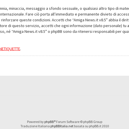
alunnia, minaccia, messaggio a sfondo sessuale, o qualsiasi altro tipo di mat
nternazionale. Fare ciò porta all’immediato e permanente divieto di accesso,
e rinforzare queste condizioni. Accetti che “Amiga News.it v8.5” abbia il dir
ore di questo servizio, accetti che ogni informazione (dato personale) tu 
nso, né “Amiga News.it v8.5” o phpBB sono da ritenersi responsabili per q
a NETIQUETTE
.
Powered by
phpBB
® Forum Software © phpBB Group
Traduzione Italiana
phpBBItalia.net
basata su phpBB.it 2010