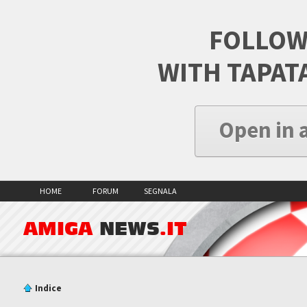
FOLLOW
WITH TAPAT
Open in 
HOME
FORUM
SEGNALA
AMIGA
NEWS
.IT
Indice