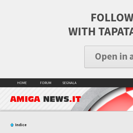
FOLLOW
WITH TAPAT
Open in 
HOME
FORUM
SEGNALA
AMIGA
NEWS
.IT
Indice