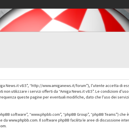
iga News.it v8.5”, “http://www.amiganews.it/forum”), l’utente accetta di es
nti non utilizzare i servizi offerti da “Amiga News.it v8.5”. Le condizioni
 frequenza queste pagine per eventuali modifiche, dato che l’uso dei servizi
”, “phpBB software”, “www.phpbb.com”, “phpBB Group”, “phpBB Teams”) che è 
ile da
www.phpbb.com
. Il software phpBB facilita le aree di discussione in
com
.