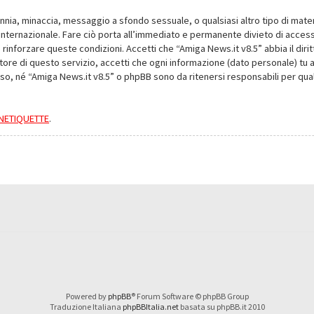
alunnia, minaccia, messaggio a sfondo sessuale, o qualsiasi altro tipo di mat
nternazionale. Fare ciò porta all’immediato e permanente divieto di accesso,
e rinforzare queste condizioni. Accetti che “Amiga News.it v8.5” abbia il dir
ore di questo servizio, accetti che ogni informazione (dato personale) tu 
nso, né “Amiga News.it v8.5” o phpBB sono da ritenersi responsabili per q
a NETIQUETTE
.
Powered by
phpBB
® Forum Software © phpBB Group
Traduzione Italiana
phpBBItalia.net
basata su phpBB.it 2010