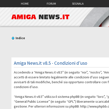
HOME
FORUM
SEGNALA
AMIGA
NEWS
.IT
Indice
Amiga News.it v8.5 - Condizioni d’uso
Accedendo a “Amiga News.it v8.5” (in seguito “noi”, “nostro”, “Am
accetti di essere limitato legalmente alle condizioni d’uso segue
avvisarti di tali modifiche, benché sia opportuno controllare con
condizioni d’uso.
“Amiga News.it v8.5” utilizza il sistema phpBB (in seguito “loro
“
General Public License
” (in seguito “GPL”) liberamente scaricab
gestione. Per ulteriori informazioni su phpBB:
http://www.phpbb.