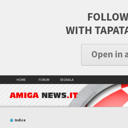
FOLLOW
WITH TAPAT
Open in 
HOME
FORUM
SEGNALA
AMIGA
NEWS
.IT
Indice