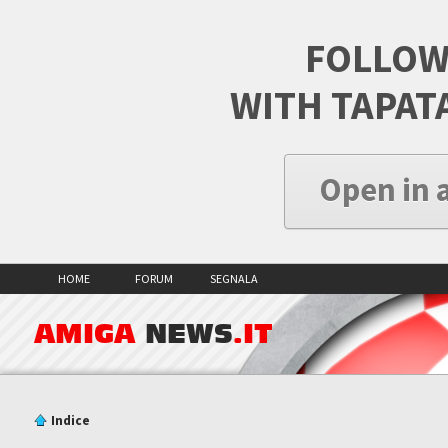
FOLLOW
WITH TAPAT
Open in 
HOME
FORUM
SEGNALA
AMIGA
NEWS
.IT
Indice