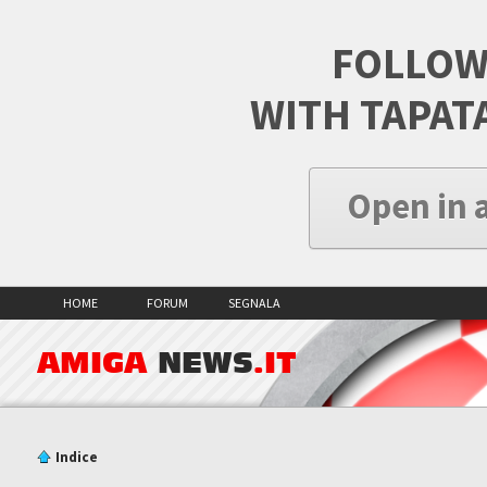
FOLLOW
WITH TAPAT
Open in 
HOME
FORUM
SEGNALA
AMIGA
NEWS
.IT
Indice