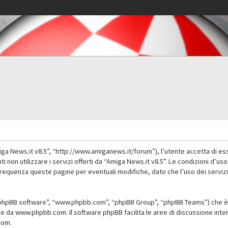
iga News.it v8.5”, “http://www.amiganews.it/forum”), l’utente accetta di es
nti non utilizzare i servizi offerti da “Amiga News.it v8.5”. Le condizioni
 frequenza queste pagine per eventuali modifiche, dato che l’uso dei servizi
”, “phpBB software”, “www.phpbb.com”, “phpBB Group”, “phpBB Teams”) che è 
ile da
www.phpbb.com
. Il software phpBB facilita le aree di discussione in
com
.