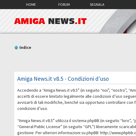
HOME
FORUM
SEGNALA
AMIGA
NEWS
.IT
Indice
Amiga News.it v8.5 - Condizioni d’uso
Accedendo a “Amiga News.it v8.5” (in seguito “noi”, “nostro”, “Am
accetti di essere limitato legalmente alle condizioni d’uso segue
avvisarti di tali modifiche, benché sia opportuno controllare con
condizioni d’uso.
“Amiga News.it v8.5” utilizza il sistema phpBB (in seguito “loro
“
General Public License
” (in seguito “GPL”) liberamente scaricab
gestione. Per ulteriori informazioni su phpBB:
http://www.phpbb.