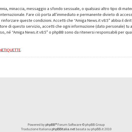
alunnia, minaccia, messaggio a sfondo sessuale, o qualsiasi altro tipo di mat
nternazionale. Fare ciò porta all’immediato e permanente divieto di accesso,
e rinforzare queste condizioni. Accetti che “Amiga News.it v8.5” abbia il dir
ore di questo servizio, accetti che ogni informazione (dato personale) tu 
nso, né “Amiga News.it v8.5” o phpBB sono da ritenersi responsabili per q
a NETIQUETTE
.
Powered by
phpBB
® Forum Software © phpBB Group
Traduzione Italiana
phpBBItalia.net
basata su phpBB.it 2010