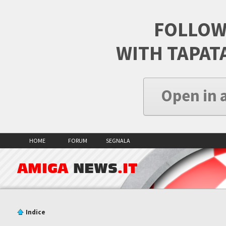
FOLLOW
WITH TAPAT
Open in 
HOME
FORUM
SEGNALA
AMIGA
NEWS
.IT
Indice