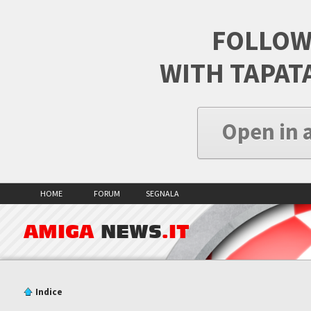
FOLLOW
WITH TAPAT
Open in 
HOME
FORUM
SEGNALA
AMIGA
NEWS
.IT
Indice