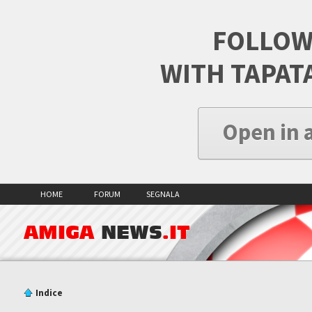
FOLLOW
WITH TAPAT
Open in 
HOME
FORUM
SEGNALA
AMIGA
NEWS
.IT
Indice