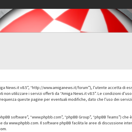
iga News.it v8.5”, “http://www.amiganews.it/forum”), l’utente accetta di es
nti non utilizzare i servizi offerti da “Amiga News.it v8.5”. Le condizioni
 frequenza queste pagine per eventuali modifiche, dato che l’uso dei servizi
”, “phpBB software”, “www.phpbb.com”, “phpBB Group”, “phpBB Teams”) che è 
ile da
www.phpbb.com
. Il software phpBB facilita le aree di discussione in
com
.