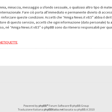
alunnia, minaccia, messaggio a sfondo sessuale, o qualsiasi altro tipo di mat
nternazionale. Fare ciò porta all’immediato e permanente divieto di accesso,
e rinforzare queste condizioni. Accetti che “Amiga News.it v8.5” abbia il dir
ore di questo servizio, accetti che ogni informazione (dato personale) tu 
nso, né “Amiga News.it v8.5” o phpBB sono da ritenersi responsabili per q
a NETIQUETTE
.
Powered by
phpBB
® Forum Software © phpBB Group
Traduzione Italiana
phpBBItalia.net
basata su phpBB.it 2010