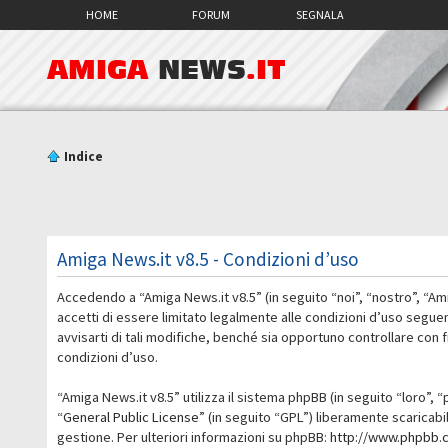
HOME
FORUM
SEGNALA
AMIGA
NEWS
.IT
Indice
Amiga News.it v8.5 - Condizioni d’uso
Accedendo a “Amiga News.it v8.5” (in seguito “noi”, “nostro”, “Am
accetti di essere limitato legalmente alle condizioni d’uso segue
avvisarti di tali modifiche, benché sia opportuno controllare con
condizioni d’uso.
“Amiga News.it v8.5” utilizza il sistema phpBB (in seguito “loro
“
General Public License
” (in seguito “GPL”) liberamente scaricab
gestione. Per ulteriori informazioni su phpBB:
http://www.phpbb.