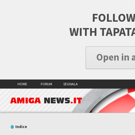
FOLLOW
WITH TAPAT
Open in 
HOME
FORUM
SEGNALA
AMIGA
NEWS
.IT
Indice