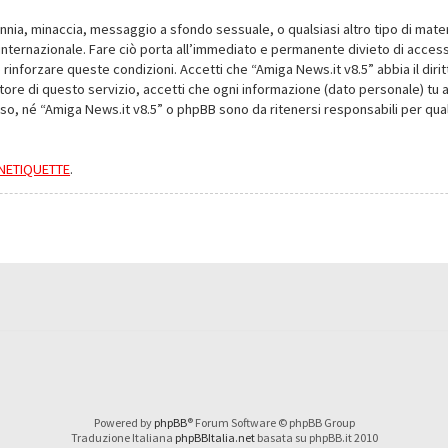
alunnia, minaccia, messaggio a sfondo sessuale, o qualsiasi altro tipo di mat
nternazionale. Fare ciò porta all’immediato e permanente divieto di accesso,
e rinforzare queste condizioni. Accetti che “Amiga News.it v8.5” abbia il dir
ore di questo servizio, accetti che ogni informazione (dato personale) tu 
nso, né “Amiga News.it v8.5” o phpBB sono da ritenersi responsabili per q
a NETIQUETTE
.
Powered by
phpBB
® Forum Software © phpBB Group
Traduzione Italiana
phpBBItalia.net
basata su phpBB.it 2010