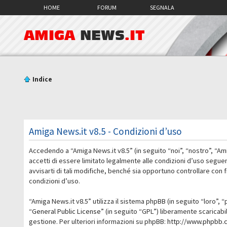
HOME
FORUM
SEGNALA
AMIGA
NEWS
.IT
Indice
Amiga News.it v8.5 - Condizioni d’uso
Accedendo a “Amiga News.it v8.5” (in seguito “noi”, “nostro”, “Am
accetti di essere limitato legalmente alle condizioni d’uso segue
avvisarti di tali modifiche, benché sia opportuno controllare con
condizioni d’uso.
“Amiga News.it v8.5” utilizza il sistema phpBB (in seguito “loro
“
General Public License
” (in seguito “GPL”) liberamente scaricab
gestione. Per ulteriori informazioni su phpBB:
http://www.phpbb.