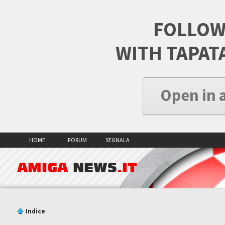
FOLLOW
WITH TAPAT
Open in 
HOME
FORUM
SEGNALA
AMIGA
NEWS
.IT
Indice