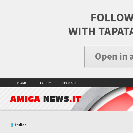
FOLLOW
WITH TAPAT
Open in 
HOME
FORUM
SEGNALA
AMIGA
NEWS
.IT
Indice