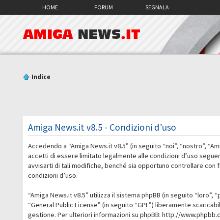
HOME
FORUM
SEGNALA
AMIGA
NEWS
.IT
Indice
Amiga News.it v8.5 - Condizioni d’uso
Accedendo a “Amiga News.it v8.5” (in seguito “noi”, “nostro”, “Am
accetti di essere limitato legalmente alle condizioni d’uso segue
avvisarti di tali modifiche, benché sia opportuno controllare con
condizioni d’uso.
“Amiga News.it v8.5” utilizza il sistema phpBB (in seguito “loro
“
General Public License
” (in seguito “GPL”) liberamente scaricab
gestione. Per ulteriori informazioni su phpBB:
http://www.phpbb.