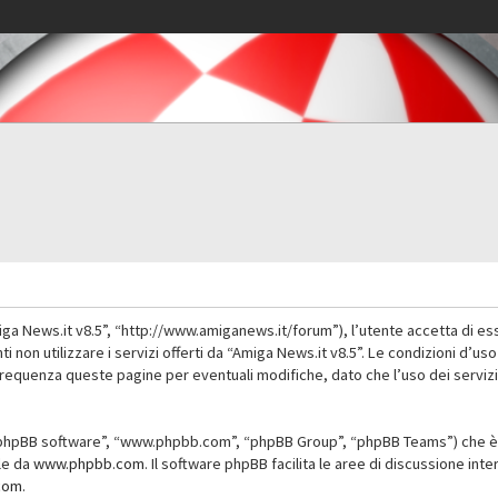
iga News.it v8.5”, “http://www.amiganews.it/forum”), l’utente accetta di es
nti non utilizzare i servizi offerti da “Amiga News.it v8.5”. Le condizioni
 frequenza queste pagine per eventuali modifiche, dato che l’uso dei servizi
”, “phpBB software”, “www.phpbb.com”, “phpBB Group”, “phpBB Teams”) che è 
ile da
www.phpbb.com
. Il software phpBB facilita le aree di discussione in
com
.