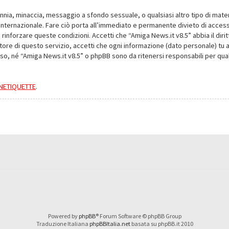
alunnia, minaccia, messaggio a sfondo sessuale, o qualsiasi altro tipo di mat
nternazionale. Fare ciò porta all’immediato e permanente divieto di accesso,
e rinforzare queste condizioni. Accetti che “Amiga News.it v8.5” abbia il dir
ore di questo servizio, accetti che ogni informazione (dato personale) tu 
nso, né “Amiga News.it v8.5” o phpBB sono da ritenersi responsabili per q
a NETIQUETTE
.
Powered by
phpBB
® Forum Software © phpBB Group
Traduzione Italiana
phpBBItalia.net
basata su phpBB.it 2010