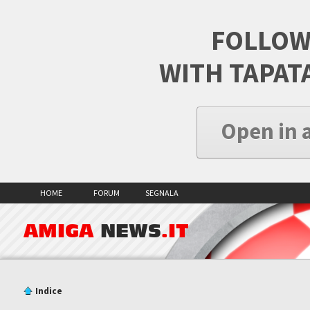
FOLLOW
WITH TAPAT
Open in 
HOME
FORUM
SEGNALA
AMIGA
NEWS
.IT
Indice