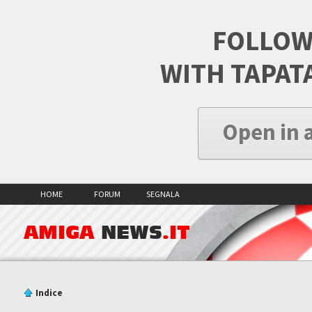
FOLLOW
WITH TAPAT
Open in 
HOME
FORUM
SEGNALA
AMIGA
NEWS
.IT
Indice