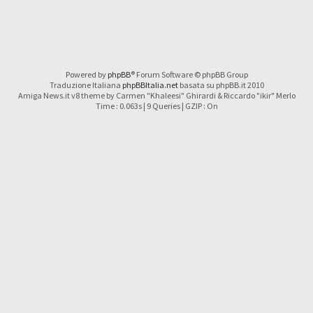
Powered by
phpBB
® Forum Software © phpBB Group
Traduzione Italiana
phpBBItalia.net
basata su phpBB.it 2010
Amiga News.it v8 theme by Carmen "Khaleesi" Ghirardi & Riccardo "ikir" Merlo
Time : 0.063s | 9 Queries | GZIP : On