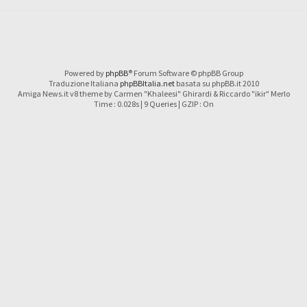
Powered by
phpBB
® Forum Software © phpBB Group
Traduzione Italiana
phpBBItalia.net
basata su phpBB.it 2010
Amiga News.it v8 theme by Carmen "Khaleesi" Ghirardi & Riccardo "ikir" Merlo
Time : 0.028s | 9 Queries | GZIP : On