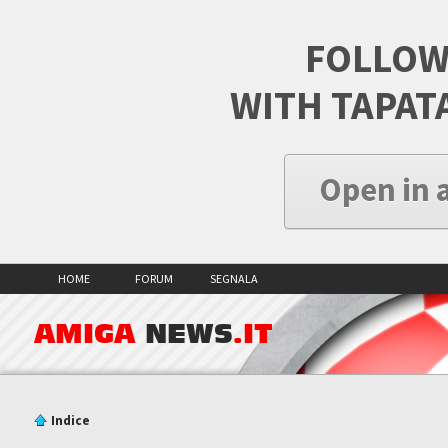
FOLLOW
WITH TAPAT
Open in 
HOME
FORUM
SEGNALA
AMIGA
NEWS
.IT
Indice