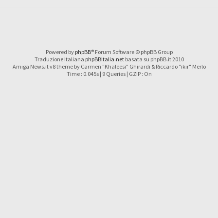
Powered by
phpBB
® Forum Software © phpBB Group
Traduzione Italiana
phpBBItalia.net
basata su phpBB.it 2010
Amiga News.it v8 theme by Carmen "Khaleesi" Ghirardi & Riccardo "ikir" Merlo
Time : 0.045s | 9 Queries | GZIP : On