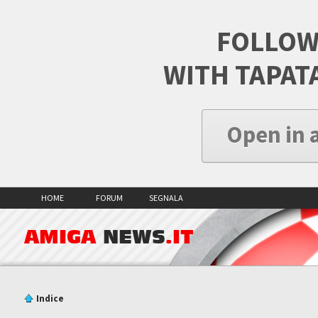
FOLLOW
WITH TAPAT
Open in 
HOME
FORUM
SEGNALA
AMIGA
NEWS
.IT
Indice