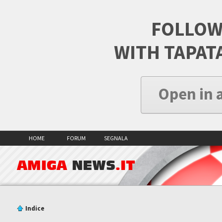
FOLLOW
WITH TAPAT
Open in 
HOME
FORUM
SEGNALA
AMIGA
NEWS
.IT
Indice