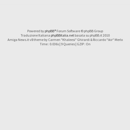
Powered by
phpBB
® Forum Software © phpBB Group
Traduzione Italiana
phpBBItalia.net
basata su phpBB.it 2010
Amiga News.it v8 theme by Carmen "Khaleesi" Ghirardi & Riccardo "ikir" Merlo
Time : 0.036s | 9 Queries | GZIP : On