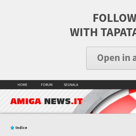
FOLLOW
WITH TAPAT
Open in 
HOME
FORUM
SEGNALA
AMIGA
NEWS
.IT
Indice