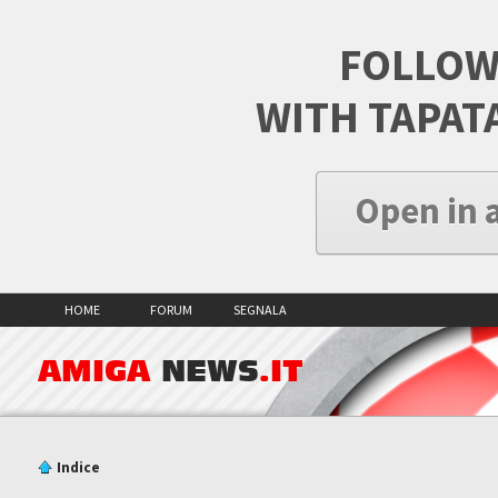
FOLLOW
WITH TAPAT
Open in 
HOME
FORUM
SEGNALA
AMIGA
NEWS
.IT
Indice