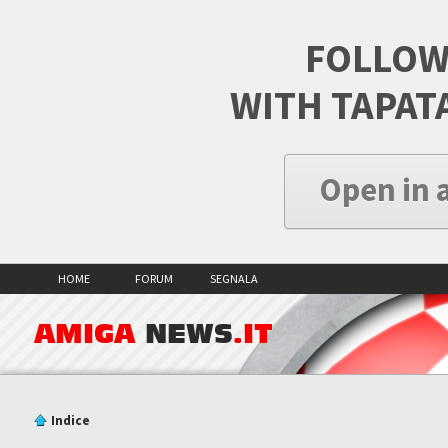
FOLLOW
WITH TAPAT
Open in 
HOME
FORUM
SEGNALA
AMIGA
NEWS
.IT
Indice