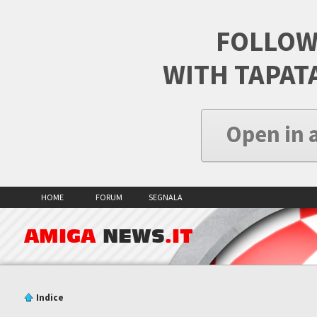
FOLLOW
WITH TAPAT
Open in 
HOME
FORUM
SEGNALA
AMIGA
NEWS
.IT
Indice