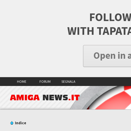
FOLLOW
WITH TAPAT
Open in 
HOME
FORUM
SEGNALA
AMIGA
NEWS
.IT
Indice