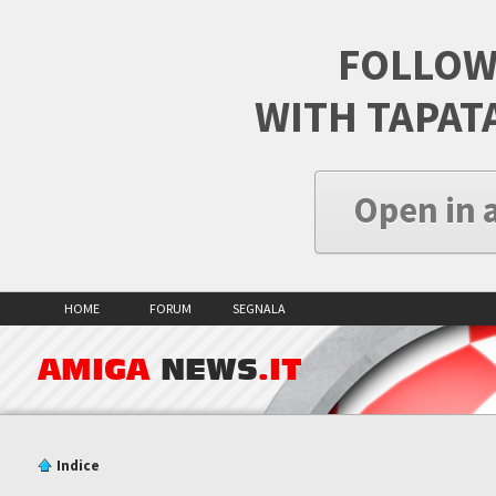
FOLLOW
WITH TAPAT
Open in 
HOME
FORUM
SEGNALA
AMIGA
NEWS
.IT
Indice