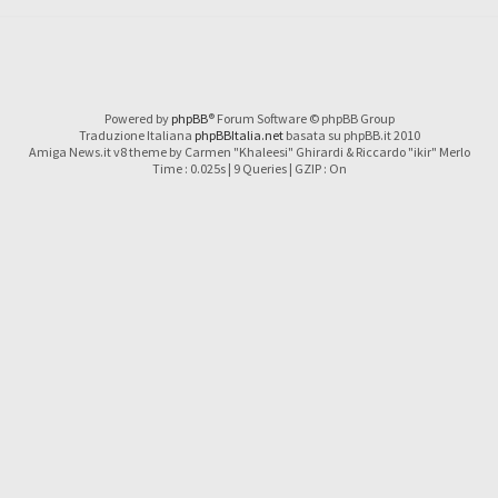
Powered by
phpBB
® Forum Software © phpBB Group
Traduzione Italiana
phpBBItalia.net
basata su phpBB.it 2010
Amiga News.it v8 theme by Carmen "Khaleesi" Ghirardi & Riccardo "ikir" Merlo
Time : 0.025s | 9 Queries | GZIP : On