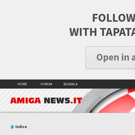
FOLLOW
WITH TAPAT
Open in 
HOME
FORUM
SEGNALA
AMIGA
NEWS
.IT
Indice