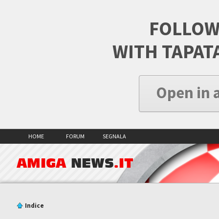
FOLLOW
WITH TAPAT
Open in 
HOME
FORUM
SEGNALA
AMIGA
NEWS
.IT
Indice