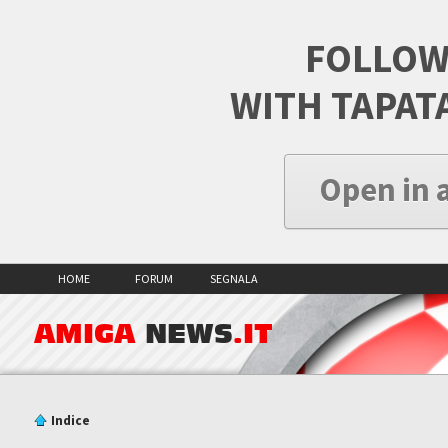
FOLLOW
WITH TAPAT
Open in 
HOME
FORUM
SEGNALA
AMIGA
NEWS
.IT
Indice