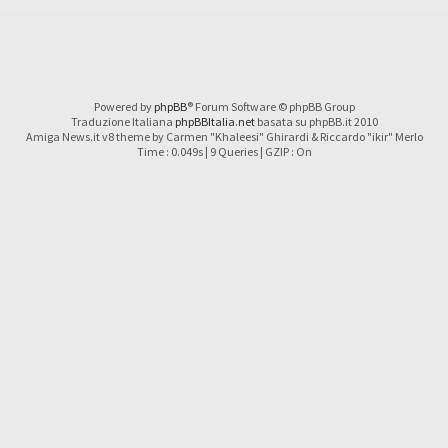
Powered by
phpBB
® Forum Software © phpBB Group
Traduzione Italiana
phpBBItalia.net
basata su phpBB.it 2010
Amiga News.it v8 theme by Carmen "Khaleesi" Ghirardi & Riccardo "ikir" Merlo
Time : 0.049s | 9 Queries | GZIP : On