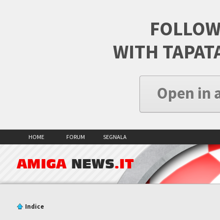
FOLLOW
WITH TAPAT
Open in 
HOME
FORUM
SEGNALA
AMIGA
NEWS
.IT
Indice