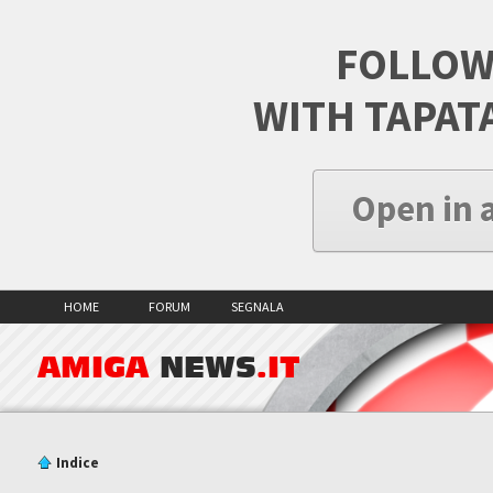
FOLLOW
WITH TAPAT
Open in 
HOME
FORUM
SEGNALA
AMIGA
NEWS
.IT
Indice